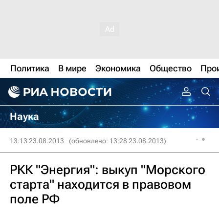
Политика
В мире
Экономика
Общество
Про
Наука
13:13 23.08.2013
(обновлено: 13:28 23.08.2013)
РКК "Энергия": выкуп "Морского
старта" находится в правовом
поле РФ