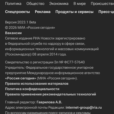
Политика
Общество
Экономика
В мире
Происшеств
Спецпроекты
Реклама
Продукты и сервисы
Пресс-ц
Версия 2023.1 Beta
© 2026 МИА «Россия сегодня»
Вакансии
Сетевое издание РИА Новости зарегистрировано
в Федеральной службе по надзору в сфере связи,
информационных технологий и массовых коммуникаций
(Роскомнадзор) 08 апреля 2014 года.
Свидетельство о регистрации Эл № ФС77-57640
Учредитель: Федеральное государственное унитарное
предприятие Международное информационное агентство
«Россия сегодня»
(МИА «Россия сегодня»).
Правила использования материалов
Политика конфиденциальности
Правила применения рекомендательных технологий
Главный редактор:
Гаврилова А.В.
Адрес электронной почты Редакции:
internet-group@ria.ru
По вопросам размещения пресс-релизов и рекламы