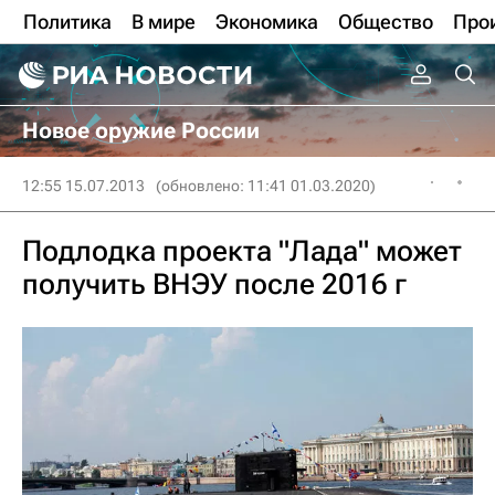
Политика
В мире
Экономика
Общество
Про
Новое оружие России
12:55 15.07.2013
(обновлено: 11:41 01.03.2020)
Подлодка проекта "Лада" может
получить ВНЭУ после 2016 г