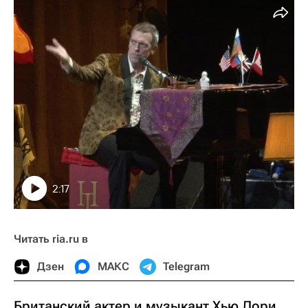
2:17
Читать ria.ru в
Дзен
МАКС
Telegram
Британский актер и музыкант Хью Лори