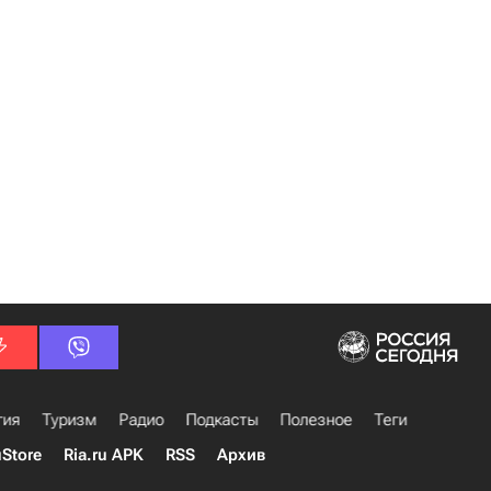
гия
Туризм
Радио
Подкасты
Полезное
Теги
uStore
Ria.ru APK
RSS
Архив