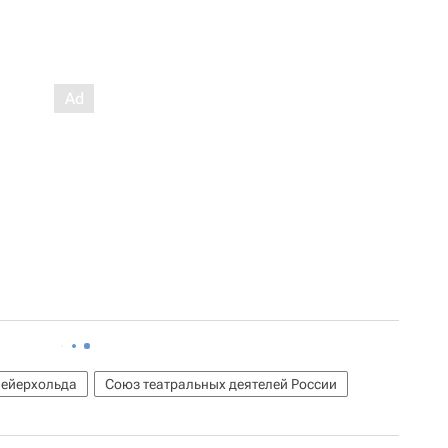
Мейерхольда
Союз театральных деятелей России