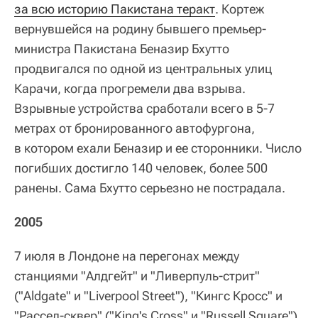
за всю историю Пакистана теракт
. Кортеж
вернувшейся на родину бывшего премьер-
министра Пакистана Беназир Бхутто
продвигался по одной из центральных улиц
Карачи, когда прогремели два взрыва.
Взрывные устройства сработали всего в 5-7
метрах от бронированного автофургона,
в котором ехали Беназир и ее сторонники. Число
погибших достигло 140 человек, более 500
ранены. Сама Бхутто серьезно не пострадала.
2005
7 июля в Лондоне на перегонах между
станциями "Алдгейт" и "Ливерпуль‑стрит"
("Aldgate" и "Liverpool Street"), "Кингс Кросс" и
"Рассел-сквер" ("King's Cross" и "Russell Square")