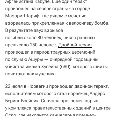
Афганистана Кабуле. Еще один теракт
произошел на севере страны ‑ в городе
Мазари‑Шариф, где рядом с мечетью
взорвалась прикрепленная к велосипеду бомба.
В результате двух взрывов
погибли около 80 человек, число раненых
превысило 150 человек.
Двойной теракт
произошел в период траурных церемоний
по случаю Ашуры — очередной годовщины
убийства имама Хусейна (680), которого шииты
почитают как мученика.
22 июля
в Норвегии произошел двойной теракт
,
исполнителем которого стал норвежец Андерс
Беринг Брейвик. Сначала прогремел взрыв
у комплекса правительственных зданий в центре
Осло, где находится канцелярия премьер-