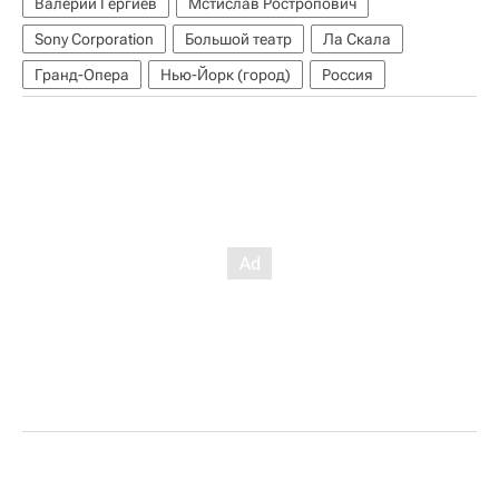
Валерий Гергиев
Мстислав Ростропович
Sony Corporation
Большой театр
Ла Скала
Гранд-Опера
Нью-Йорк (город)
Россия