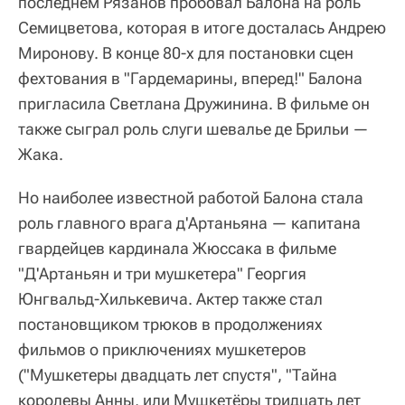
последнем Рязанов пробовал Балона на роль
Семицветова, которая в итоге досталась Андрею
Миронову. В конце 80-х для постановки сцен
фехтования в "Гардемарины, вперед!" Балона
пригласила Светлана Дружинина. В фильме он
также сыграл роль слуги шевалье де Брильи —
Жака.
Но наиболее известной работой Балона стала
роль главного врага д'Артаньяна — капитана
гвардейцев кардинала Жюссака в фильме
"Д'Артаньян и три мушкетера" Георгия
Юнгвальд-Хилькевича. Актер также стал
постановщиком трюков в продолжениях
фильмов о приключениях мушкетеров
("Мушкетеры двадцать лет спустя", "Тайна
королевы Анны, или Мушкетёры тридцать лет