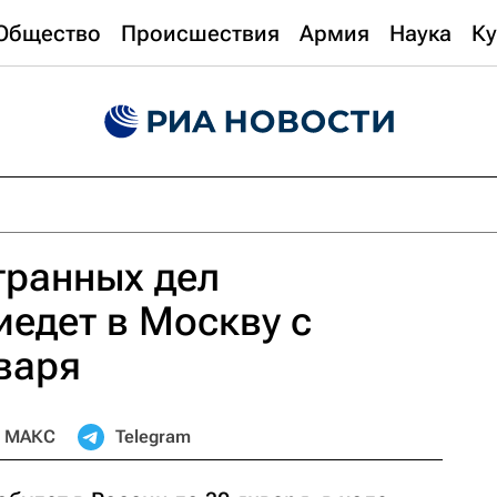
Общество
Происшествия
Армия
Наука
Ку
транных дел
едет в Москву с
варя
МАКС
Telegram