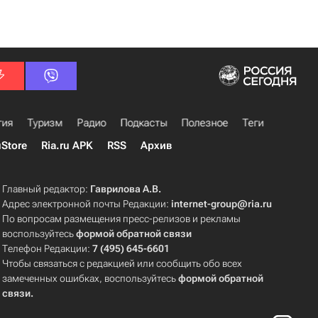
гия
Туризм
Радио
Подкасты
Полезное
Теги
uStore
Ria.ru APK
RSS
Архив
Главный редактор:
Гаврилова А.В.
Адрес электронной почты Редакции:
internet-group@ria.ru
По вопросам размещения пресс-релизов и рекламы
воспользуйтесь
формой обратной связи
Телефон Редакции:
7 (495) 645-6601
Чтобы связаться с редакцией или сообщить обо всех
замеченных ошибках, воспользуйтесь
формой обратной
связи
.