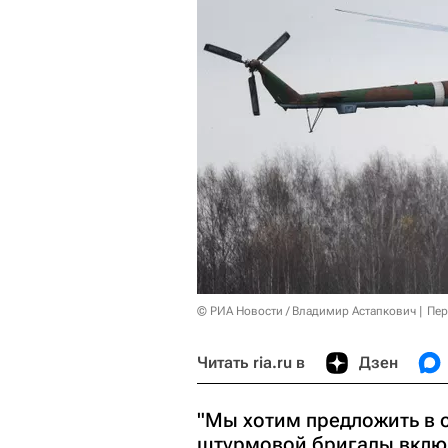
© РИА Новости / Владимир Астапкович
Пер
Читать ria.ru в
Дзен
"Мы хотим предложить в с
штурмовой бригады включ