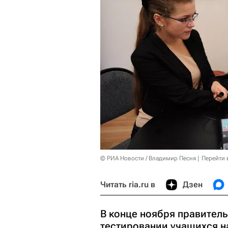
© РИА Новости / Владимир Песня
Перейти 
Читать ria.ru в
Дзен
В конце ноября правитель
тестировании учащихся н