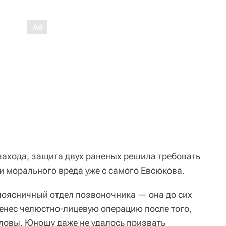
 захода, защита двух раненых решила требовать
 морального вреда уже с самого Евсюкова.
поясничный отдел позвоночника — она до сих
ренес челюстно-лицевую операцию после того,
оловы. Юношу даже не удалось призвать