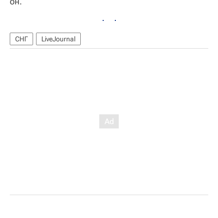
он.
СНГ
LiveJournal