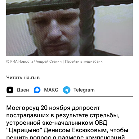
© РИА Новости / Андрей Стенин
Перейти в медиабанк
Читать ria.ru в
Дзен
МАКС
Telegram
Мосгорсуд 20 ноября допросит
пострадавших в результате стрельбы,
устроенной экс-начальником ОВД
"Царицыно" Денисом Евсюковым, чтобы
решить вопрос о размере компенсаций,