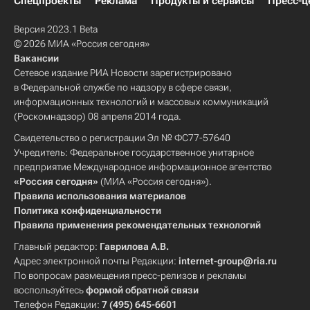
Спецпроекты
Реклама
Продукты и сервисы
Пресс-ц
Версия 2023.1 Beta
© 2026 МИА «Россия сегодня»
Вакансии
Сетевое издание РИА Новости зарегистрировано
в Федеральной службе по надзору в сфере связи,
информационных технологий и массовых коммуникаций
(Роскомнадзор) 08 апреля 2014 года.
Свидетельство о регистрации Эл № ФС77-57640
Учредитель: Федеральное государственное унитарное
предприятие Международное информационное агентство
«Россия сегодня»
(МИА «Россия сегодня»).
Правила использования материалов
Политика конфиденциальности
Правила применения рекомендательных технологий
Главный редактор:
Гаврилова А.В.
Адрес электронной почты Редакции:
internet-group@ria.ru
По вопросам размещения пресс-релизов и рекламы
воспользуйтесь
формой обратной связи
Телефон Редакции:
7 (495) 645-6601