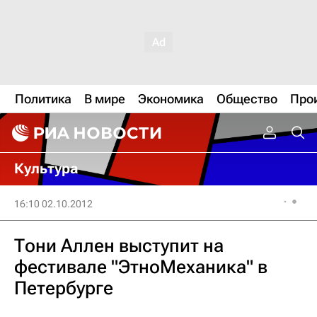
Политика
В мире
Экономика
Общество
Про
Культура
16:10 02.10.2012
Тони Аллен выступит на
фестивале "ЭтноМеханика" в
Петербурге