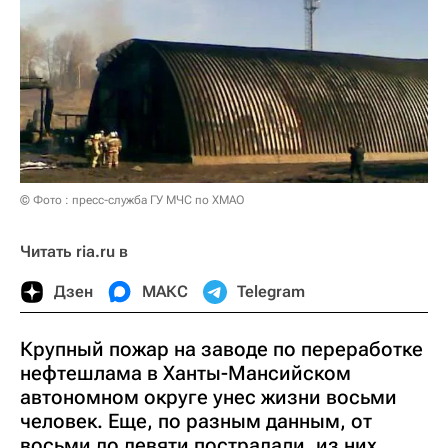
© Фото : пресс-служба ГУ МЧС по ХМАО
Читать ria.ru в
Дзен
МАКС
Telegram
Крупный пожар на заводе по переработке
нефтешлама в Ханты-Мансийском
автономном округе унес жизни восьми
человек. Еще, по разным данным, от
восьми до девяти пострадали, из них