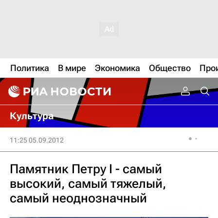
Политика
В мире
Экономика
Общество
Про
Культура
11:25 05.09.2012
Памятник Петру I - самый
высокий, самый тяжелый,
самый неоднозначный