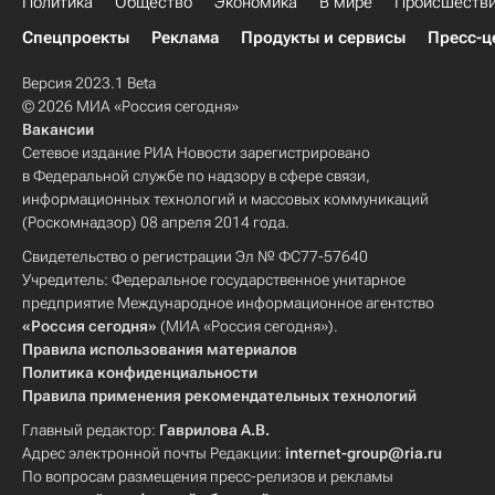
Политика
Общество
Экономика
В мире
Происшеств
Спецпроекты
Реклама
Продукты и сервисы
Пресс-ц
Версия 2023.1 Beta
© 2026 МИА «Россия сегодня»
Вакансии
Сетевое издание РИА Новости зарегистрировано
в Федеральной службе по надзору в сфере связи,
информационных технологий и массовых коммуникаций
(Роскомнадзор) 08 апреля 2014 года.
Свидетельство о регистрации Эл № ФС77-57640
Учредитель: Федеральное государственное унитарное
предприятие Международное информационное агентство
«Россия сегодня»
(МИА «Россия сегодня»).
Правила использования материалов
Политика конфиденциальности
Правила применения рекомендательных технологий
Главный редактор:
Гаврилова А.В.
Адрес электронной почты Редакции:
internet-group@ria.ru
По вопросам размещения пресс-релизов и рекламы