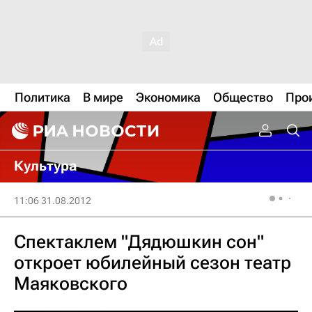
Политика
В мире
Экономика
Общество
Про
Культура
11:06 31.08.2012
Спектаклем "Дядюшкин сон"
откроет юбилейный сезон театр
Маяковского