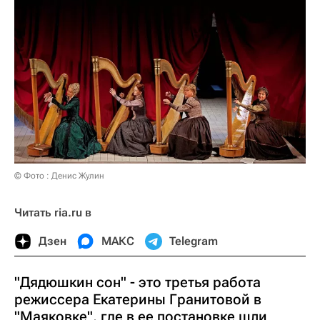
© Фото : Денис Жулин
Читать ria.ru в
Дзен
МАКС
Telegram
"Дядюшкин сон" - это третья работа
режиссера Екатерины Гранитовой в
"Маяковке", где в ее постановке шли