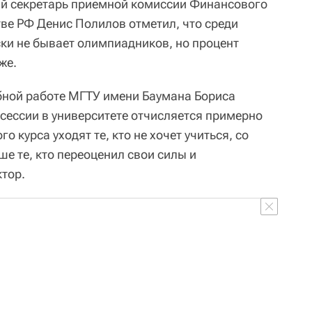
ый секретарь приемной комиссии Финансового
тве РФ Денис Полилов отметил, что среди
ски не бывает олимпиадников, но процент
же.
бной работе МГТУ имени Баумана Бориса
 сессии в университете отчисляется примерно
о курса уходят те, кто не хочет учиться, со
ьше те, кто переоценил свои силы и
ктор.