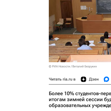
© РИА Новости / Виталий Безруких
Читать ria.ru в
Дзен
Более 10% студентов-перв
итогам зимней сессии бу
образовательных учрежд