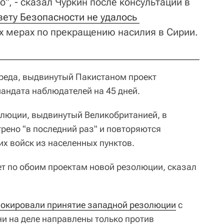
", - сказал Чуркин после консультаций в
вету Безопасности не удалось 
 мерах по прекращению насилия в Сирии.
реда, выдвинутый Пакистаном проект
андата наблюдателей на 45 дней.
олюции, выдвинутый Великобританией, в
рено "в последний раз" и повторяются
их войск из населенных пунктов.
ет по обоим проектам новой резолюции, сказал
локировали принятие западной резолюции
с
ни на деле направлены только против