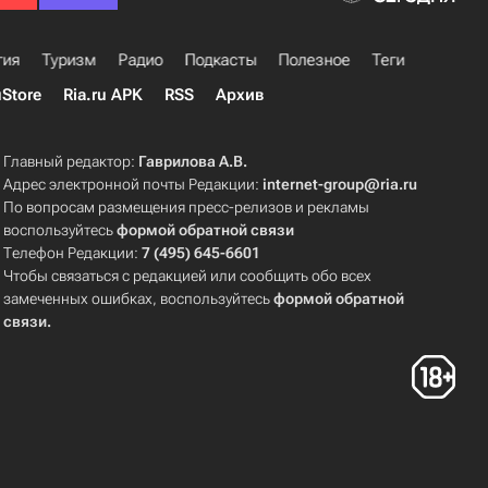
гия
Туризм
Радио
Подкасты
Полезное
Теги
uStore
Ria.ru APK
RSS
Архив
Главный редактор:
Гаврилова А.В.
Адрес электронной почты Редакции:
internet-group@ria.ru
По вопросам размещения пресс-релизов и рекламы
воспользуйтесь
формой обратной связи
Телефон Редакции:
7 (495) 645-6601
Чтобы связаться с редакцией или сообщить обо всех
замеченных ошибках, воспользуйтесь
формой обратной
связи
.