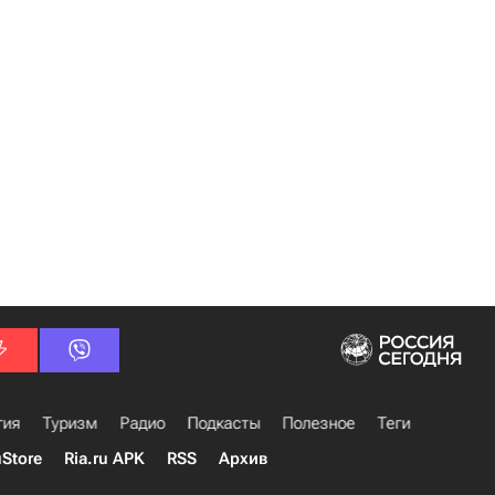
гия
Туризм
Радио
Подкасты
Полезное
Теги
uStore
Ria.ru APK
RSS
Архив