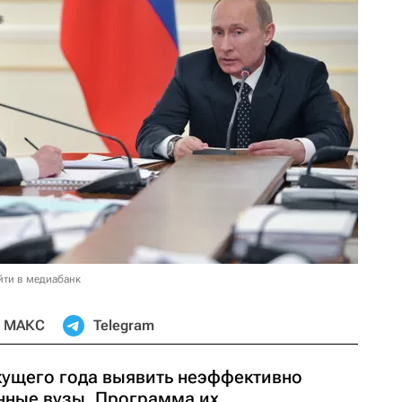
йти в медиабанк
МАКС
Telegram
кущего года выявить неэффективно
нные вузы. Программа их