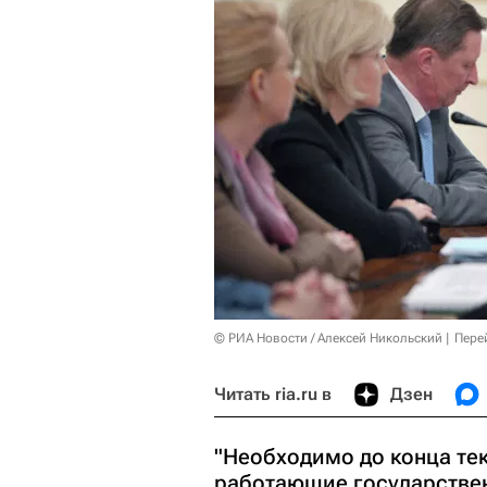
© РИА Новости / Алексей Никольский
Пере
Читать ria.ru в
Дзен
"Необходимо до конца те
работающие государстве