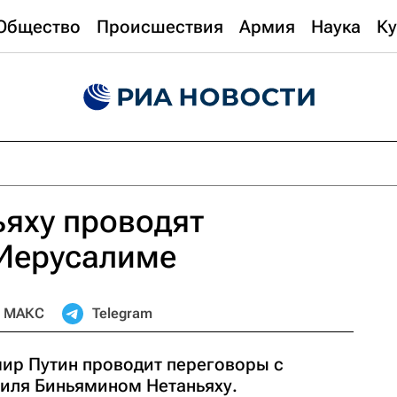
Общество
Происшествия
Армия
Наука
Ку
ьяху проводят
 Иерусалиме
МАКС
Telegram
ир Путин проводит переговоры с
иля Биньямином Нетаньяху.