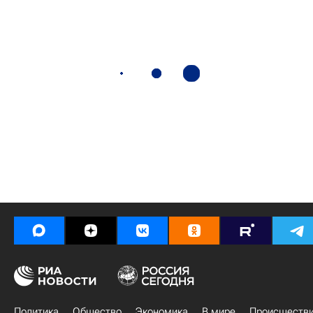
Политика
Общество
Экономика
В мире
Происшеств