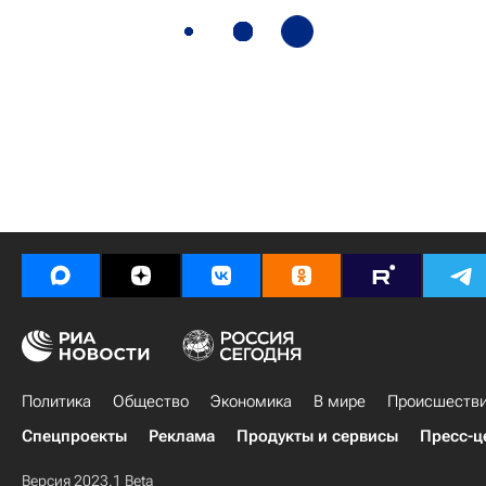
Политика
Общество
Экономика
В мире
Происшеств
Спецпроекты
Реклама
Продукты и сервисы
Пресс-ц
Версия 2023.1 Beta