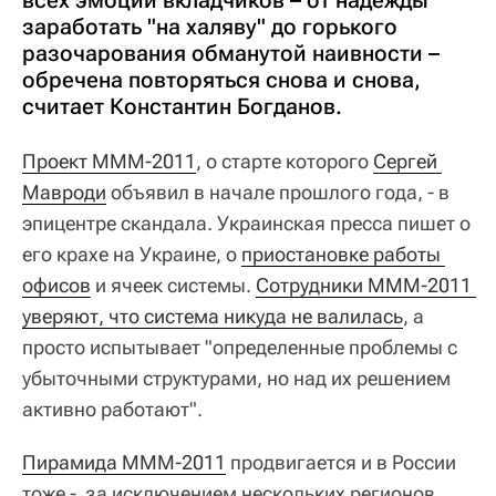
всех эмоций вкладчиков – от надежды
заработать "на халяву" до горького
разочарования обманутой наивности –
обречена повторяться снова и снова,
считает Константин Богданов.
Проект МММ-2011
, о старте которого
Сергей 
Мавроди
объявил в начале прошлого года, - в
эпицентре скандала. Украинская пресса пишет о
его крахе на Украине, о
приостановке работы 
офисов
и ячеек системы.
Сотрудники МММ-2011 
уверяют, что система никуда не валилась
, а
просто испытывает "определенные проблемы с
убыточными структурами, но над их решением
активно работают".
Пирамида МММ-2011
продвигается и в России
тоже - за исключением нескольких регионов,