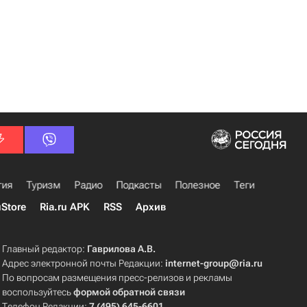
гия
Туризм
Радио
Подкасты
Полезное
Теги
uStore
Ria.ru APK
RSS
Архив
Главный редактор:
Гаврилова А.В.
Адрес электронной почты Редакции:
internet-group@ria.ru
По вопросам размещения пресс-релизов и рекламы
воспользуйтесь
формой обратной связи
Телефон Редакции:
7 (495) 645-6601