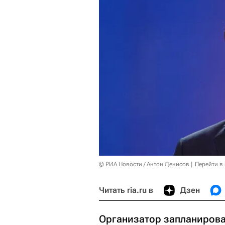
© РИА Новости / Антон Денисов
Перейти в
Читать ria.ru в
Дзен
Организатор запланирова