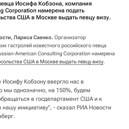
певца Иосифа Кобзона, компания
ng Corporation намерена подать
ьства США в Москве выдать певцу визу.
ости, Лариса Саенко.
Организатор
х гастролей известного российского певца
sian-American Consulting Corporation намерена
осольства США в Москве выдать певцу визу
.
е Иосифу Кобзону ввергло нас в
о мы однозначно, на 150%, будем
обращаться в госдепартамент США и к
нашу инициативу", - сказал РИА Новости
нберг.