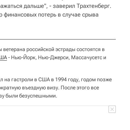
ажаться дальше", - заверил Трахтенберг.
р финансовых потерь в случае срыва
ы ветерана российской эстрады состоятся в
США
- Нью-Йорк, Нью-Джерси, Массачусетс и
 на гастроли в США в 1994 году, годом позже
ократную въездную визу. После этого все
изу были безуспешными.