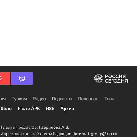
гия
Туризм
Радио
Подкасты
Полезное
Теги
uStore
Ria.ru APK
RSS
Архив
Главный редактор:
Гаврилова А.В.
Адрес электронной почты Редакции:
internet-group@ria.ru