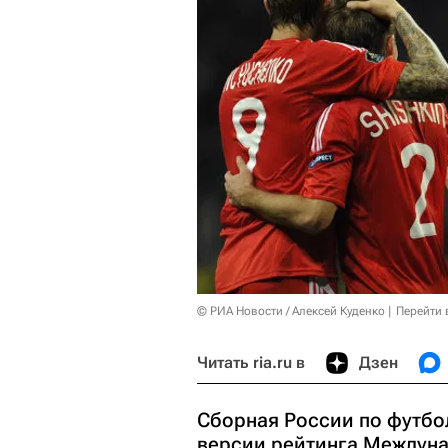
© РИА Новости / Алексей Куденко
Перейти 
Читать ria.ru в
Дзен
Сборная России по футбол
версии рейтинга Междун