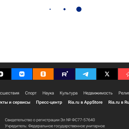
сшествия
Спорт
Наука
Культура
Недвижимость
Рели
кты и сервисы
Пресс-центр
Ria.ru в AppStore
Ria.ru в R
Свидетельство о регистрации Эл № ФС77-57640
Учредитель: Федеральное государственное унитарное