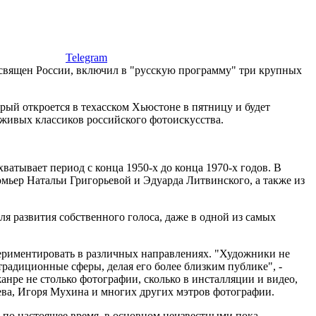
Telegram
освящен России, включил в "русскую программу" три крупных
ый откроется в техасском Хьюстоне в пятницу и будет
 живых классиков российского фотоискусства.
охватывает период с конца 1950-х до конца 1970-х годов. В
ьер Натальи Григорьевой и Эдуарда Литвинского, а также из
ля развития собственного голоса, даже в одной из самых
периментировать в различных направлениях. "Художники не
традиционные сферы, делая его более близким публике", -
нре не столько фотографии, сколько в инсталляции и видео,
ва, Игоря Мухина и многих других мэтров фотографии.
 и по настоящее время, в основном неизвестными пока