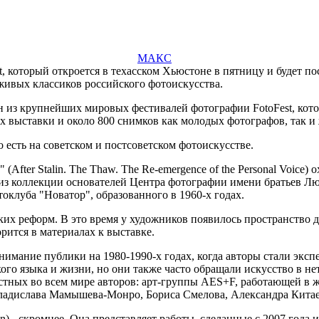
МАКС
 который откроется в техасском Хьюстоне в пятницу и будет п
живых классиков российского фотоискусства.
 из крупнейших мировых фестивалей фотографии FotoFest, котор
 выставки и около 800 снимков как молодых фотографов, так и
 есть на советском и постсоветском фотоискусстве.
fter Stalin. The Thaw. The Re-emergence of the Personal Voice) 
з коллекции основателей Центра фотографии имени братьев Люм
оклуба "Новатор", образованного в 1960-х годах.
ких реформ. В это время у художников появилось пространство д
рится в материалах к выставке.
нимание публики на 1980-1990-х годах, когда авторы стали экс
ого языка и жизни, но они также часто обращали искусство в не
тных во всем мире авторов: арт-группы AES+F, работающей в жа
ладислава Мамышева-Монро, Бориса Смелова, Александра Китае
n) - скромнее. Она представляет работы, сделанные с 2007 года