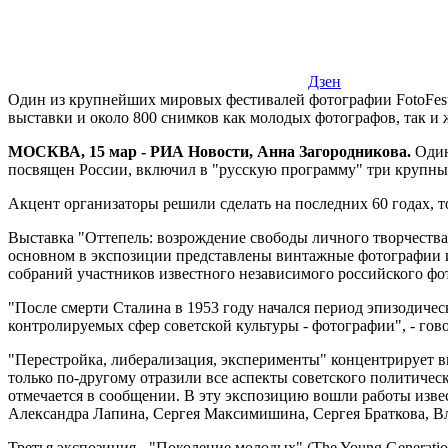
Дзен
Один из крупнейших мировых фестивалей фотографии FotoFest,
выставки и около 800 снимков как молодых фотографов, так и 
МОСКВА, 15 мар - РИА Новости, Анна Загородникова.
Один
посвящен России, включил в "русскую программу" три крупных
Акцент организаторы решили сделать на последних 60 годах, то
Выставка "Оттепель: возрождение свободы личного творчества" (A
основном в экспозиции представлены винтажные фотографии и
собраний участников известного независимого российского фот
"После смерти Сталина в 1953 году начался период эпизодичес
контролируемых сфер советской культуры - фотографии", - гово
"Перестройка, либерализация, эксперименты" концентрирует в
только по-другому отразили все аспекты советского политическ
отмечается в сообщении. В эту экспозицию вошли работы извес
Александра Лапина, Сергея Максимишина, Сергея Браткова, В
Третья экспозиция - "Поколение молодых" (The Young Generatio