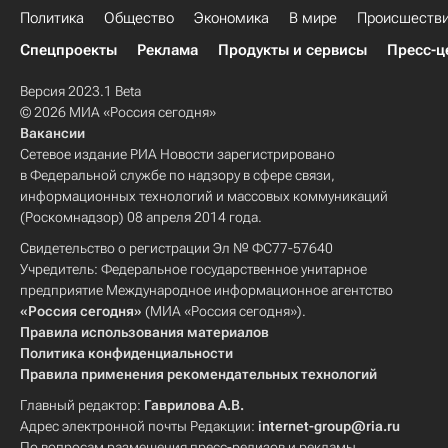
Политика
Общество
Экономика
В мире
Происшеств
Спецпроекты
Реклама
Продукты и сервисы
Пресс-ц
Версия 2023.1 Beta
© 2026 МИА «Россия сегодня»
Вакансии
Сетевое издание РИА Новости зарегистрировано
в Федеральной службе по надзору в сфере связи,
информационных технологий и массовых коммуникаций
(Роскомнадзор) 08 апреля 2014 года.
Свидетельство о регистрации Эл № ФС77-57640
Учредитель: Федеральное государственное унитарное
предприятие Международное информационное агентство
«Россия сегодня»
(МИА «Россия сегодня»).
Правила использования материалов
Политика конфиденциальности
Правила применения рекомендательных технологий
Главный редактор:
Гаврилова А.В.
Адрес электронной почты Редакции:
internet-group@ria.ru
По вопросам размещения пресс-релизов и рекламы