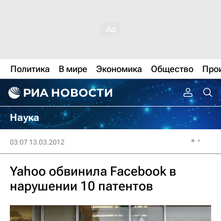
Политика
В мире
Экономика
Общество
Про
Наука
03:07 13.03.2012
Yahoo обвинила Facebook в
нарушении 10 патентов