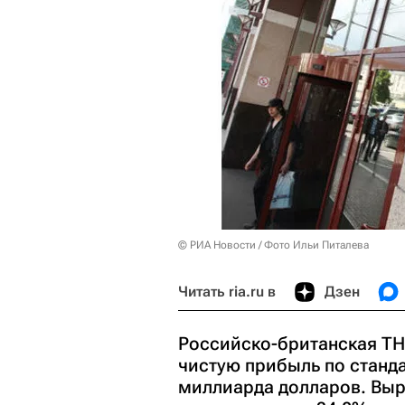
© РИА Новости / Фото Ильи Питалева
Читать ria.ru в
Дзен
Российско-британская ТНК-
чистую прибыль по станда
миллиарда долларов. Выр