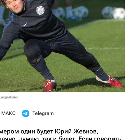
 медиабанк
МАКС
Telegram
номером один будет Юрий Жевнов,
ачно, думаю, так и будет. Если говорить