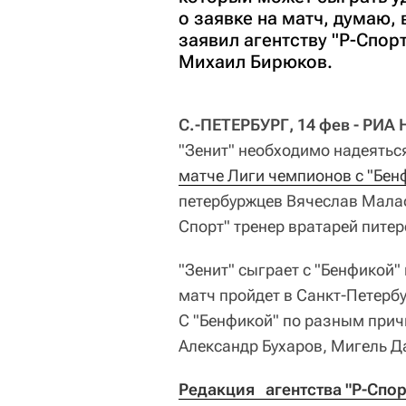
о заявке на матч, думаю, 
заявил агентству "Р-Спор
Михаил Бирюков.
С.-ПЕТЕРБУРГ, 14 фев - РИА
"Зенит" необходимо надеятьс
матче Лиги чемпионов с "Бен
петербуржцев Вячеслав Малаф
Спорт" тренер вратарей пите
"Зенит" сыграет с "Бенфикой"
матч пройдет в Санкт-Петербу
С "Бенфикой" по разным при
Александр Бухаров, Мигель Д
Редакция   агентства "Р-Спо