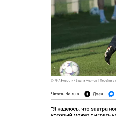
© РИА Новости / Вадим Жернов
Перейти в
Читать ria.ru в
Дзен
"Я надеюсь, что завтра 
который может сыграть уд