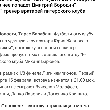
в нее попадет Дмитрий Бородин", -
т" тренер вратарей питерского клуба
 Новости, Тарас Барабаш.
Футбольному клубу
я на удачную игру вратаря Юрия Жевнова в
фикой"
, поскольку основной голкипер
еев пропустит матч, заявил агентству "Р-
рского клуба Михаил Бирюков.
 в рамках 1/8 финала Лиги чемпионов. Первый
рге 15 февраля, встреча начнется в 21.00 мск.
чинам не сыграют Вячеслав Малафеев,
анни, Данко Лазович и Доменико Кришито.
рт" проведет текстовую трансляцию матча 