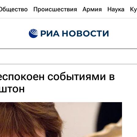
Общество
Происшествия
Армия
Наука
Ку
еспокоен событиями в
Эштон