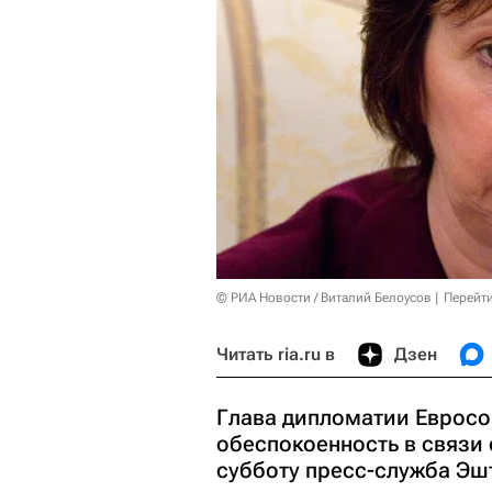
© РИА Новости / Виталий Белоусов
Перейт
Читать ria.ru в
Дзен
Глава дипломатии Евросо
обеспокоенность в связи
субботу пресс-служба Эш