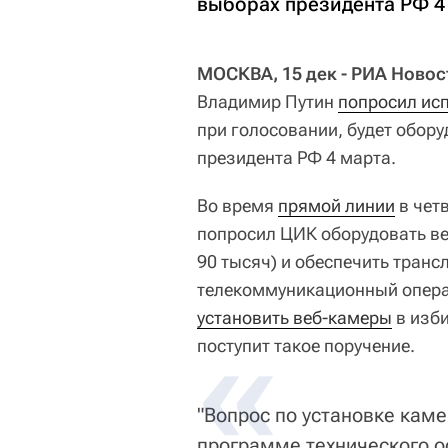
выборах президента РФ 4
МОСКВА, 15 дек - РИА Новос
Владимир Путин
попросил ис
при голосовании, будет обор
президента РФ 4 марта.
Во время
прямой линии
в чет
попросил ЦИК оборудовать ве
90 тысяч) и обеспечить тран
телекоммуникационный операт
установить веб-камеры
в изби
поступит такое поручение.
"Вопрос по установке кам
программе технического о