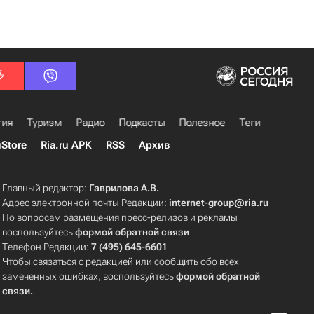
гия
Туризм
Радио
Подкасты
Полезное
Теги
uStore
Ria.ru APK
RSS
Архив
Главный редактор:
Гаврилова А.В.
Адрес электронной почты Редакции:
internet-group@ria.ru
По вопросам размещения пресс-релизов и рекламы
воспользуйтесь
формой обратной связи
Телефон Редакции:
7 (495) 645-6601
Чтобы связаться с редакцией или сообщить обо всех
замеченных ошибках, воспользуйтесь
формой обратной
связи
.