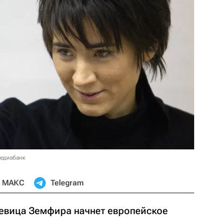
медиабанк
МАКС
Telegram
евица Земфира начнет европейское