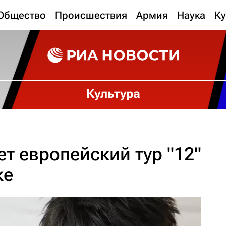
Общество
Происшествия
Армия
Наука
Ку
Культура
т европейский тур "12"
ке