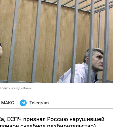
ерейти в медиабанк
МАКС
Telegram
а, ЕСПЧ признал Россию нарушившей
едливое судебное разбирательство)