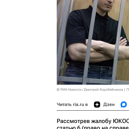
© РИА Новости / Дмитрий Коробейников
П
Читать ria.ru в
Дзен
Рассмотрев жалобу ЮКОС
статью 6 (право на справ