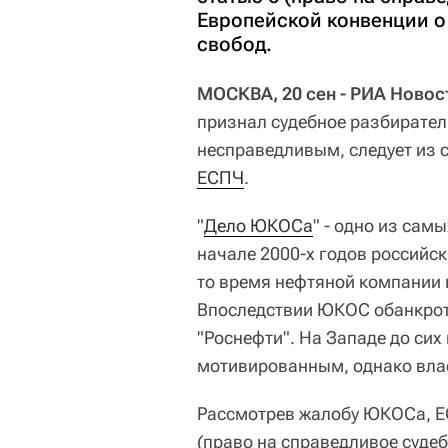
Европейской конвенции о
свобод.
МОСКВА, 20 сен - РИА Новос
признал судебное разбирате
несправедливым, следует из 
ЕСПЧ
.
"
Дело ЮКОСа
" - одно из сам
начале 2000-х годов российс
то время нефтяной компании 
Впоследствии ЮКОС обанкроти
"Роснефти". На Западе до сих
мотивированным, однако влас
Рассмотрев жалобу ЮКОСа, Е
(право на справедливое суде