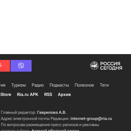
гия
Туризм
Радио
Подкасты
Полезное
Теги
uStore
Ria.ru APK
RSS
Архив
Главный редактор:
Гаврилова А.В.
Адрес электронной почты Редакции:
internet-group@ria.ru
По вопросам размещения пресс-релизов и рекламы
воспользуйтесь
формой обратной связи