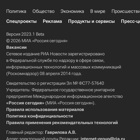
Политика
Общество
Экономика
В мире
Происшеств
Спецпроекты
Реклама
Продукты и сервисы
Пресс-ц
Версия 2023.1 Beta
© 2026 МИА «Россия сегодня»
Вакансии
Сетевое издание РИА Новости зарегистрировано
в Федеральной службе по надзору в сфере связи,
информационных технологий и массовых коммуникаций
(Роскомнадзор) 08 апреля 2014 года.
Свидетельство о регистрации Эл № ФС77-57640
Учредитель: Федеральное государственное унитарное
предприятие Международное информационное агентство
«Россия сегодня»
(МИА «Россия сегодня»).
Правила использования материалов
Политика конфиденциальности
Правила применения рекомендательных технологий
Главный редактор:
Гаврилова А.В.
Адрес электронной почты Редакции:
internet-group@ria.ru