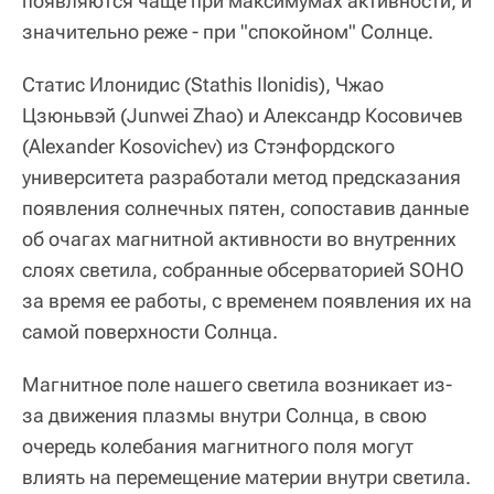
появляются чаще при максимумах активности, и
значительно реже - при "спокойном" Солнце.
Статис Илонидис (Stathis Ilonidis), Чжао
Цзюньвэй (Junwei Zhao) и Александр Косовичев
(Alexander Kosovichev) из Стэнфордского
университета разработали метод предсказания
появления солнечных пятен, сопоставив данные
об очагах магнитной активности во внутренних
слоях светила, собранные обсерваторией SOHO
за время ее работы, с временем появления их на
самой поверхности Солнца.
Магнитное поле нашего светила возникает из-
за движения плазмы внутри Солнца, в свою
очередь колебания магнитного поля могут
влиять на перемещение материи внутри светила.