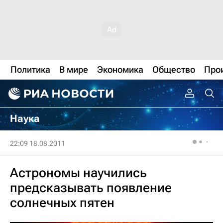
Политика
В мире
Экономика
Общество
Про
Наука
22:09 18.08.2011
Астрономы научились
предсказывать появление
солнечных пятен