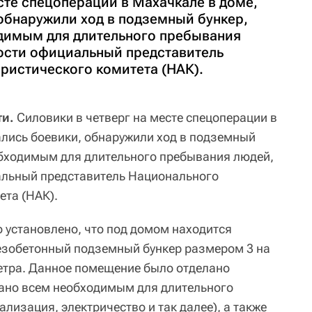
сте спецоперации в Махачкале в доме,
 обнаружили ход в подземный бункер,
димым для длительного пребывания
ости официальный представитель
ристического комитета (НАК).
ти.
Силовики в четверг на месте спецоперации в
ались боевики, обнаружили ход в подземный
обходимым для длительного пребывания людей,
льный представитель Национального
ета (НАК).
о установлено, что под домом находится
лезобетонный подземный бункер размером 3 на
метра. Данное помещение было отделано
вано всем необходимым для длительного
лизация, электричество и так далее), а также