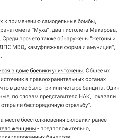
ых к применению самодельные бомбы,
гранатомета "Муха", два пистолета Макарова,
. Среди прочего также обнаружены "жетоны и
 ДПС МВД, камуфляжная форма и амуниция",
.
еся в доме боевики уничтожены
. Общее их
е источник в правоохранительных органах
что в доме было три или четыре бандита. Один
ные, по словам представителя НАК, "оказали
 открыли беспорядочную стрельбу".
а месте боестолкновения силовики ранее
тело женщины
- предположительно,
 ликвидированных бандитов.