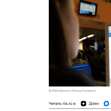
© РИА Новости / Илона Головина
Читать ria.ru в
Дзен