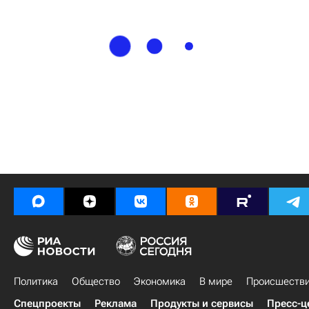
Политика
Общество
Экономика
В мире
Происшеств
Спецпроекты
Реклама
Продукты и сервисы
Пресс-ц