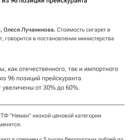
 из 96 позиций прейскуранта
, Олеся Лучанинова.
Стоимость сигарет в
т, говорится в постановлении министерства
, как отечественного, так и импортного
из 96 позиций прейскуранта
 увеличены от 30% до 60%.
 ГТФ "Неман" низкой ценовой категории
менятся.
ют в среднем с 5 тысяч белорусских рублей до