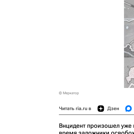
© Меркатор
Читать ria.ru в
Дзен
Bнцидент произошел уже н
время заложники освобож