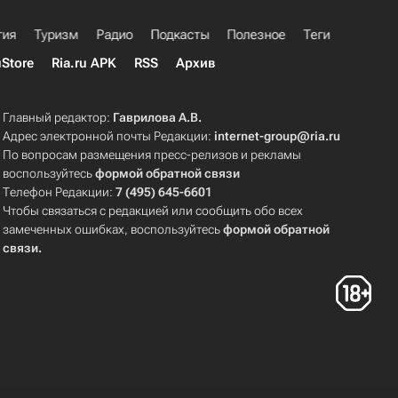
гия
Туризм
Радио
Подкасты
Полезное
Теги
uStore
Ria.ru APK
RSS
Архив
Главный редактор:
Гаврилова А.В.
Адрес электронной почты Редакции:
internet-group@ria.ru
По вопросам размещения пресс-релизов и рекламы
воспользуйтесь
формой обратной связи
Телефон Редакции:
7 (495) 645-6601
Чтобы связаться с редакцией или сообщить обо всех
замеченных ошибках, воспользуйтесь
формой обратной
связи
.