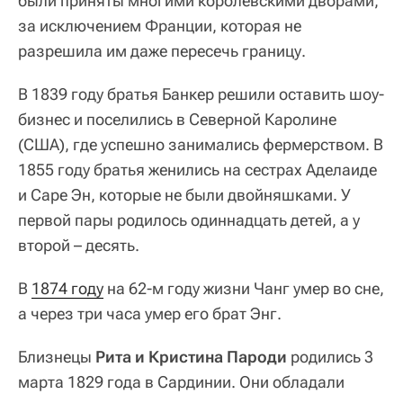
были приняты многими королевскими дворами,
за исключением Франции, которая не
разрешила им даже пересечь границу.
В 1839 году братья Банкер решили оставить шоу-
бизнес и поселились в Северной Каролине
(США), где успешно занимались фермерством. В
1855 году братья женились на сестрах Аделаиде
и Саре Эн, которые не были двойняшками. У
первой пары родилось одиннадцать детей, а у
второй – десять.
В
1874 году
на 62-м году жизни Чанг умер во сне,
а через три часа умер его брат Энг.
Близнецы
Рита и Кристина Пароди
родились 3
марта 1829 года в Сардинии. Они обладали