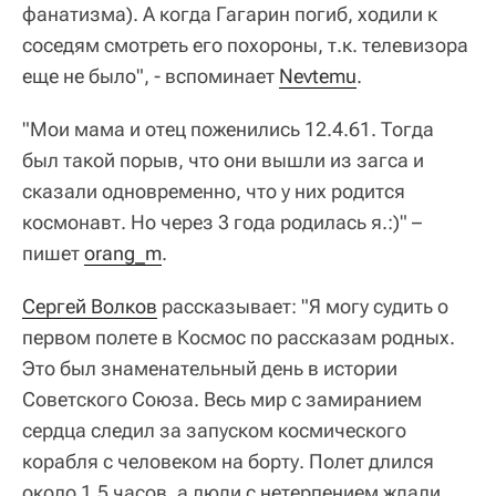
фанатизма). А когда Гагарин погиб, ходили к
соседям смотреть его похороны, т.к. телевизора
еще не было", - вспоминает
Nevtemu
.
"Мои мама и отец поженились 12.4.61. Тогда
был такой порыв, что они вышли из загса и
сказали одновременно, что у них родится
космонавт. Но через 3 года родилась я.:)" –
пишет
orang_m
.
Сергей Волков
рассказывает: "Я могу судить о
первом полете в Космос по рассказам родных.
Это был знаменательный день в истории
Советского Союза. Весь мир с замиранием
сердца следил за запуском космического
корабля с человеком на борту. Полет длился
около 1,5 часов, а люди с нетерпением ждали