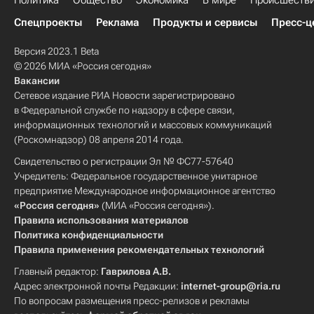
Политика
Общество
Экономика
В мире
Происшеств
Спецпроекты
Реклама
Продукты и сервисы
Пресс-ц
Версия 2023.1 Beta
© 2026 МИА «Россия сегодня»
Вакансии
Сетевое издание РИА Новости зарегистрировано
в Федеральной службе по надзору в сфере связи,
информационных технологий и массовых коммуникаций
(Роскомнадзор) 08 апреля 2014 года.
Свидетельство о регистрации Эл № ФС77-57640
Учредитель: Федеральное государственное унитарное
предприятие Международное информационное агентство
«Россия сегодня»
(МИА «Россия сегодня»).
Правила использования материалов
Политика конфиденциальности
Правила применения рекомендательных технологий
Главный редактор:
Гаврилова А.В.
Адрес электронной почты Редакции:
internet-group@ria.ru
По вопросам размещения пресс-релизов и рекламы