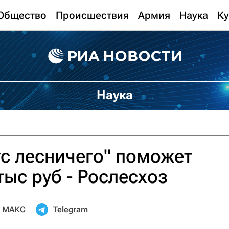
Общество
Происшествия
Армия
Наука
Ку
Наука
ус лесничего" поможет
тыс руб - Рослесхоз
МАКС
Telegram